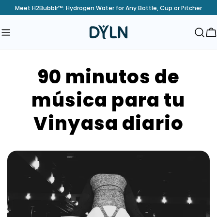
saltar
Meet H2Bubblr™: Hydrogen Water for Any Bottle, Cup or Pitcher
al
contenido
C
90 minutos de
música para tu
Vinyasa diario