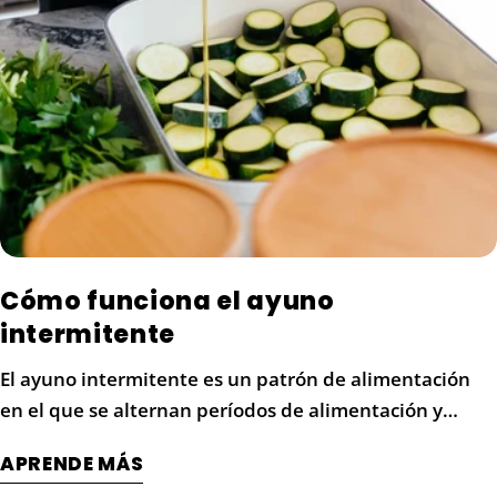
Cómo funciona el ayuno
intermitente
El ayuno intermitente es un patrón de alimentación
en el que se alternan períodos de alimentación y
ayuno. Los protocolos comunes de ayuno intermitente
APRENDE MÁS
moderado incluyen el ayuno 16/8 (16 horas sin comida