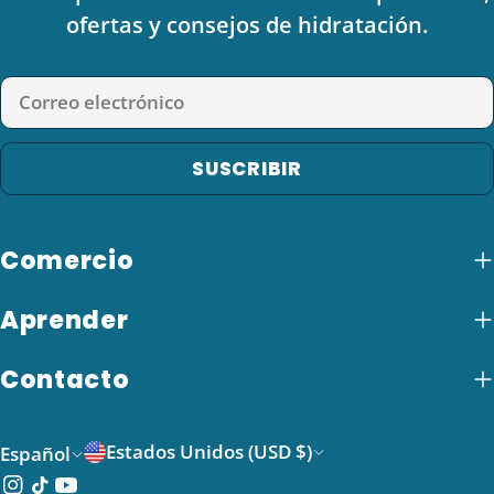
ofertas y consejos de hidratación.
Correo
electrónico
SUSCRIBIR
Comercio
Aprender
Contacto
P
I
Estados Unidos (USD $)
Español
a
d
Instagram
Tik
YouTube