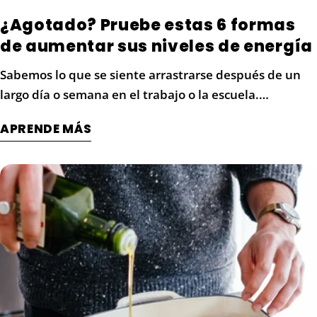
¿Agotado? Pruebe estas 6 formas
de aumentar sus niveles de energía
Sabemos lo que se siente arrastrarse después de un
largo día o semana en el trabajo o la escuela.
Probablemente esté buscando formas de aumentar
APRENDE MÁS
sus niveles de energía sin depender del café u otros
estimulantes que pueden causar nerviosismo y
ansiedad. Aquí hay 6 estrategias que te ayudarán a
volver al juego: