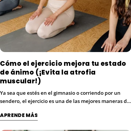
Comparte este artículo
COPIAR
Compartir
Compartir
Pin
en
en
en
Facebook
X
Pinterest
Cómo el ejercicio mejora tu estado
de ánimo (¡Evita la atrofia
muscular!)
Ya sea que estés en el gimnasio o corriendo por un
sendero, el ejercicio es una de las mejores maneras de
aumentar los niveles de energía, mejorar tu estado de
APRENDE MÁS
ánimo y protegerte contra las enfermedades. También
es una forma eficaz de controlar el estrés. Entonces,