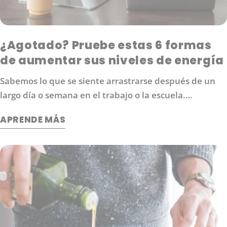
¿Agotado? Pruebe estas 6 formas
de aumentar sus niveles de energía
Sabemos lo que se siente arrastrarse después de un
largo día o semana en el trabajo o la escuela.
Probablemente esté buscando formas de aumentar
APRENDE MÁS
sus niveles de energía sin depender del café u otros
estimulantes que pueden causar nerviosismo y
ansiedad. Aquí hay 6 estrategias que te ayudarán a
volver al juego: