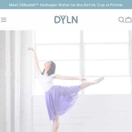
saltar
Meet H2Bubblr™: Hydrogen Water for Any Bottle, Cup or Pitcher
al
contenido
C