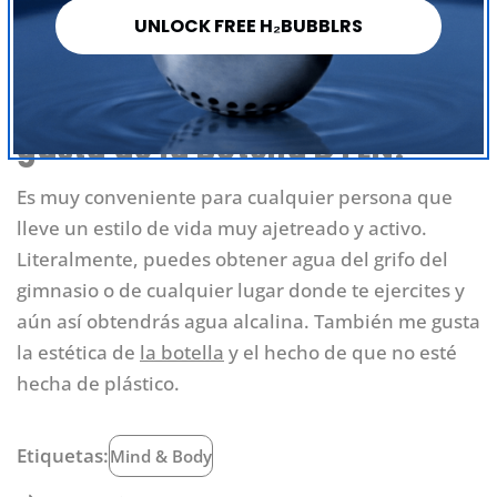
agua alcalina que el del agua normal y me resulta
UNLOCK FREE H₂BUBBLRS
mucho más fácil beber más agua y mantenerme
hidratada.
DYLN: ¿Qué es lo que más te
gusta de la Botella DYLN?
Es muy conveniente para cualquier persona que
lleve un estilo de vida muy ajetreado y activo.
Literalmente, puedes obtener agua del grifo del
gimnasio o de cualquier lugar donde te ejercites y
aún así obtendrás agua alcalina. También me gusta
la estética de
la botella
y el hecho de que no esté
hecha de plástico.
Etiquetas:
Mind & Body