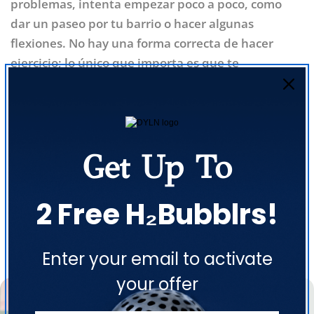
problemas, intenta empezar poco a poco, como
dar un paseo por tu barrio o hacer algunas
flexiones. No hay una forma correcta de hacer
ejercicio; lo único que importa es que te
mantengas activo y respires aire fresco todos los
días.
Etiquetas:
Mind & Body
Get Up To
Compartir
2 Free H₂Bubblrs!
Artículos Relacionados
Comparte este artículo
Enter your email to activate
COPIAR
your offer
Compartir
Compartir
Pin
en
en
en