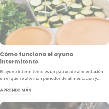
Cómo funciona el ayuno
intermitente
El ayuno intermitente es un patrón de alimentación
en el que se alternan períodos de alimentación y
ayuno. Los protocolos comunes de ayuno intermitente
APRENDE MÁS
moderado incluyen el ayuno 16/8 (16 horas sin comida
seguidas de 8 horas de comida).