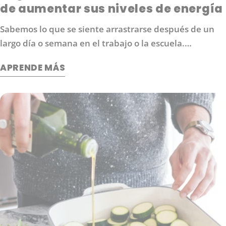
de aumentar sus niveles de energía
Sabemos lo que se siente arrastrarse después de un
largo día o semana en el trabajo o la escuela.
Probablemente esté buscando formas de aumentar
APRENDE MÁS
sus niveles de energía sin depender del café u otros
estimulantes que pueden causar nerviosismo y
ansiedad. Aquí hay 6 estrategias que te ayudarán a
volver al juego: