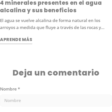
4 minerales presentes en el agua
alcalina y sus beneficios
El agua se vuelve alcalina de forma natural en los
arroyos a medida que fluye a través de las rocas y
absorbe sus nutrientes minerales. La buena noticia es
APRENDE MÁS
que no es necesario seguir los arroyos todos los días
para obtener agua alcalina. En DYLN, hemos
desarrollado una forma de emular el proceso de
alcalinización natural a través del difusor VitaBead
que se encuentra en la parte inferior de la botella de
Deja un comentario
DYLN. Hoy hablaremos sobre los 4 minerales
principales que utilizamos para alcalinizar el agua y
Nombre
*
los beneficios que ofrecen individualmente.