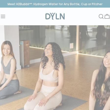
saltar
Meet H2Bubblr™: Hydrogen Water for Any Bottle, Cup or Pitcher
al
contenido
C