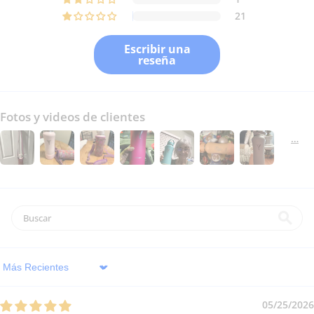
21
Escribir una
reseña
Fotos y videos de clientes
Sort by
05/25/2026