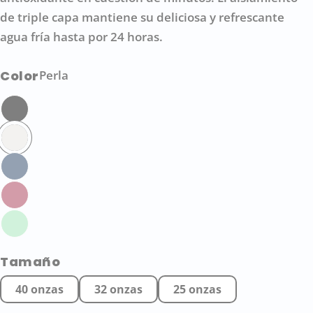
de triple capa mantiene su deliciosa y refrescante
agua fría hasta por 24 horas.
Color
Perla
Hacer una pregunta
Su
nombre
Tu
correo
Comparte este producto
electrónico
Su
teléfono
COPIAR
Compartir
Tu
Compartir
Compartir
Pin
mensaje
Tamaño
en
en
en
Facebook
X
Pinterest
40 onzas
32 onzas
25 onzas
Los campos marcados con * son obligatorios.