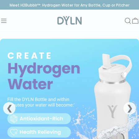
saltar
Meet H2Bubblr™: Hydrogen Water for Any Bottle, Cup or Pitcher
al
contenido
C
❮
❯