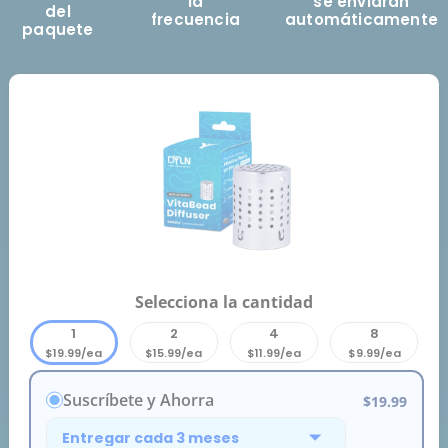
la
se enviarán
del
frecuencia
automáticamente
paquete
Selecciona la cantidad
1
2
4
8
$19.99/ea
$15.99/ea
$11.99/ea
$9.99/ea
Suscríbete y Ahorra
$19.99