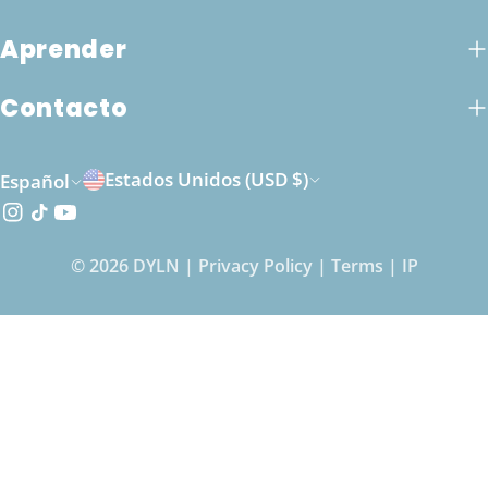
Aprender
Contacto
P
I
Estados Unidos (USD $)
Español
a
d
Instagram
Tik
YouTube
Tok
í
i
© 2026
DYLN
|
Privacy Policy
|
Terms
|
IP
s
o
/
m
r
a
e
g
i