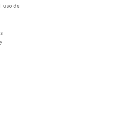
l uso de
os
y