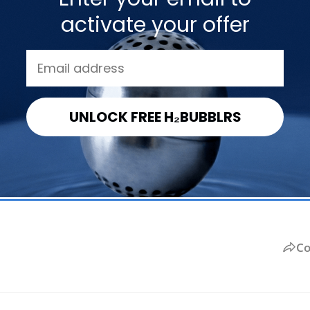
activate your offer
e usted acerca de su
la DYLN!
tros clientes sobre sus experiencias personales con el 
UNLOCK FREE H₂BUBBLRS
s! Nos encantaría saber más sobre cómo usas tu botella,
a otros usuarios de la botella DYLN.
Co