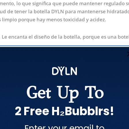
momento, lo que significa que puede mantener regulado s
alud de tener la botella DYLN para mantenerse hidratad
s limpio porque hay menos toxicidad y acidez.
Le encanta el diseño de la botella, porque es una bote
ás como para crear un producto que contribuye a nuestro
s, ¿dónde estaríamos?
Get Up To
e JD para usar su botella 
2 Free H₂Bubblrs!
r de agua alcalina y antioxidante en cualquier lugar. ¡T
de sus llaves! JD recomienda sujetar las llaves al asa de 
 perderlas.
Enter your email to