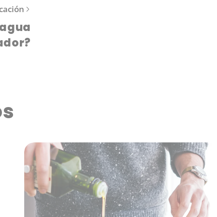
cación
. agua
ador?
os