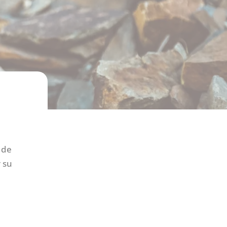
 de
 su