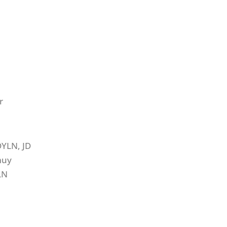
r
DYLN, JD
muy
LN