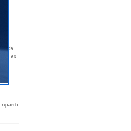
uso de
 qué es
mpartir