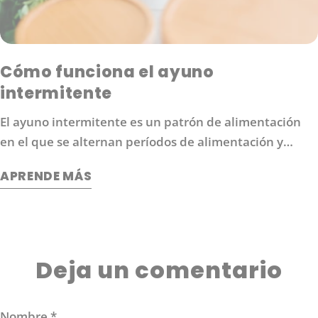
Cómo funciona el ayuno
intermitente
El ayuno intermitente es un patrón de alimentación
en el que se alternan períodos de alimentación y
ayuno. Los protocolos comunes de ayuno intermitente
APRENDE MÁS
moderado incluyen el ayuno 16/8 (16 horas sin comida
seguidas de 8 horas de comida).
Deja un comentario
Nombre
*