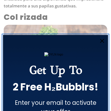
totalmente a sus papilas gustativas.
Col rizada
Get Up To
2 Free H₂Bubblrs!
La textura crujiente y rica de la col rizada y su
Comparte este artículo
sabor refrescante la han convertido en una
Enter your email to activate
COPIAR
celebridad de los supermercados en los últimos