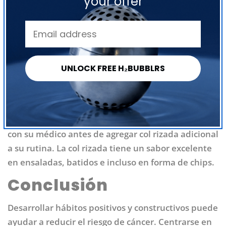
your offer
años. Si ese delicioso sabor no fuera suficiente, la
Compartir
Compartir
Pin
en
en
en
col rizada es rica en antioxidantes. La col rizada
Facebook
X
Pinterest
pertenece a la familia de las verduras crucíferas, al
igual que el brócoli, y se dice que ayuda a nuestro
cuerpo a absorber el hierro y eliminar parte del
UNLOCK FREE H₂BUBBLRS
colesterol malo. Al igual que el pomelo, la col
rizada no se combina bien con ciertos
medicamentos, por lo que si toma algún
medicamento a diario, es importante que hable
con su médico antes de agregar col rizada adicional
a su rutina. La col rizada tiene un sabor excelente
en ensaladas, batidos e incluso en forma de chips.
Conclusión
Desarrollar hábitos positivos y constructivos puede
ayudar a reducir el riesgo de cáncer. Centrarse en