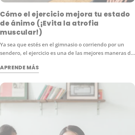
Cómo el ejercicio mejora tu estado
de ánimo (¡Evita la atrofia
muscular!)
Ya sea que estés en el gimnasio o corriendo por un
sendero, el ejercicio es una de las mejores maneras de
aumentar los niveles de energía, mejorar tu estado de
APRENDE MÁS
ánimo y protegerte contra las enfermedades. También
es una forma eficaz de controlar el estrés. Entonces,
¿qué hace exactamente el ejercicio por nuestro
cerebro?