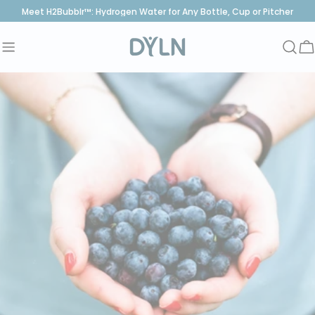
saltar
Meet H2Bubblr™: Hydrogen Water for Any Bottle, Cup or Pitcher
al
contenido
C