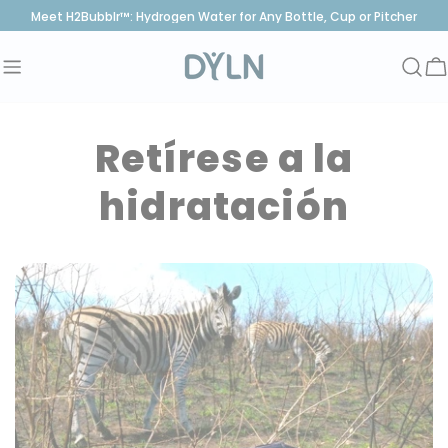
saltar
Meet H2Bubblr™: Hydrogen Water for Any Bottle, Cup or Pitcher
al
contenido
C
Retírese a la
hidratación