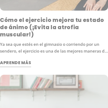
Cómo el ejercicio mejora tu estado
de ánimo (¡Evita la atrofia
muscular!)
Ya sea que estés en el gimnasio o corriendo por un
sendero, el ejercicio es una de las mejores maneras de
aumentar los niveles de energía, mejorar tu estado de
APRENDE MÁS
ánimo y protegerte contra las enfermedades. También
es una forma eficaz de controlar el estrés. Entonces,
¿qué hace exactamente el ejercicio por nuestro
cerebro?