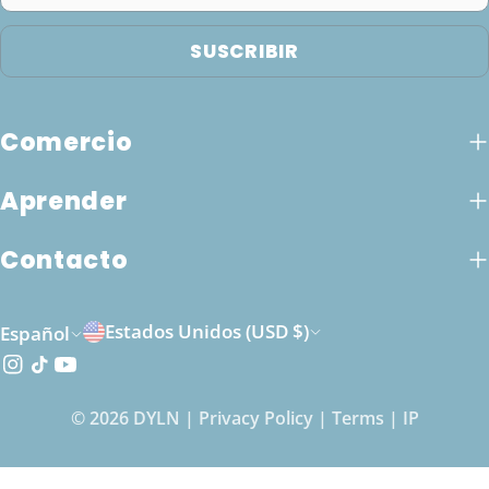
electrónico
SUSCRIBIR
Comercio
Aprender
Contacto
P
I
Estados Unidos (USD $)
Español
a
d
Instagram
Tik
YouTube
Tok
í
i
© 2026
DYLN
|
Privacy Policy
|
Terms
|
IP
s
o
/
m