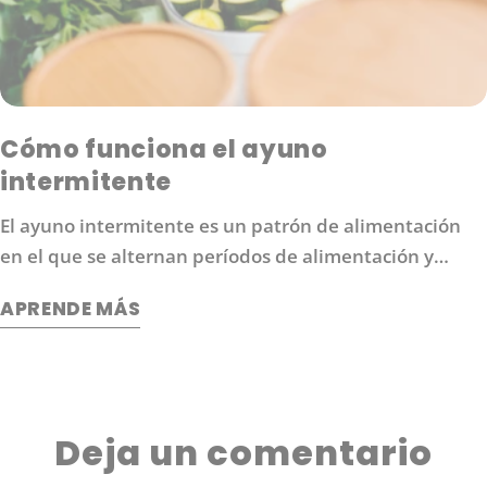
Cómo funciona el ayuno
intermitente
El ayuno intermitente es un patrón de alimentación
en el que se alternan períodos de alimentación y
ayuno. Los protocolos comunes de ayuno intermitente
APRENDE MÁS
moderado incluyen el ayuno 16/8 (16 horas sin comida
seguidas de 8 horas de comida).
Deja un comentario