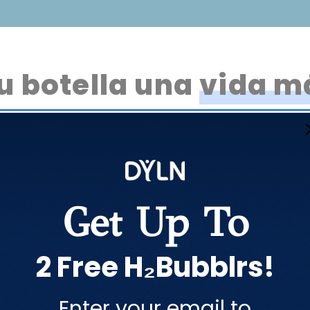
tu botella una
vida m
Get Up To
2 Free H₂Bubblrs!
YLN
Enter your email to