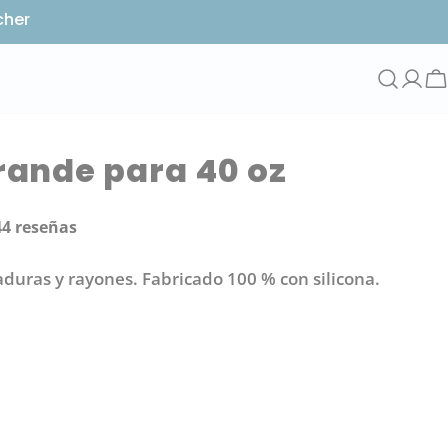
cher
Acce
C
rande para 40 oz
o
44 reseñas
ar
duras y rayones. Fabricado 100 % con silicona.