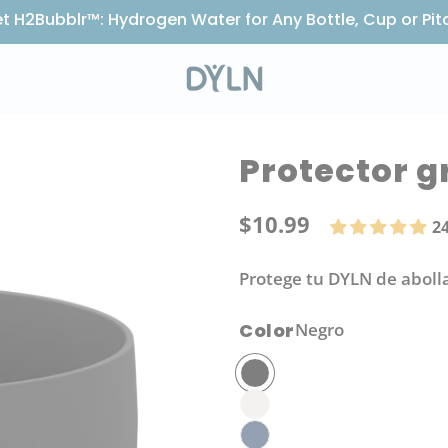
t H2Bubblr™: Hydrogen Water for Any Bottle, Cup or Pit
Protector g
$10.99
Preci
2
regul
Protege tu DYLN de abolla
Color
Negro