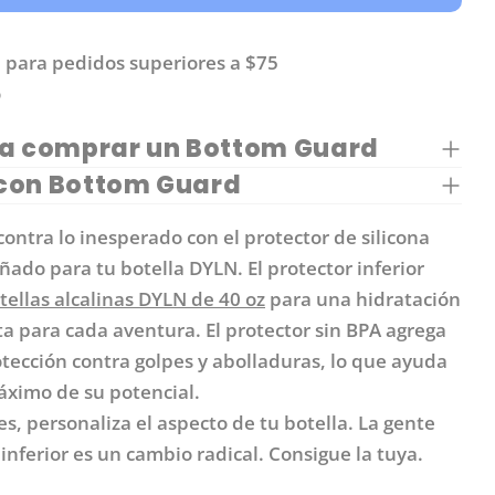
DAD PARA PROTECTOR GRANDE PARA 40 OZ
 CANTIDAD PARA PROTECTOR GRANDE PARA 
ENVIAR PREGUNTA
. para pedidos superiores a $75
o
ra comprar un Bottom Guard
con Bottom Guard
contra lo inesperado con el protector de silicona
ñado para tu botella DYLN. El protector inferior
otellas alcalinas DYLN de 40 oz
para una hidratación
ta para cada aventura. El protector sin BPA agrega
tección contra golpes y abolladuras, lo que ayuda
máximo de su potencial.
s, personaliza el aspecto de tu botella. La gente
inferior es un cambio radical. Consigue la tuya.