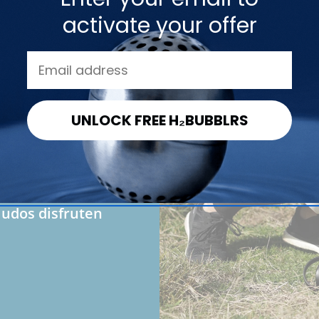
o
activate your offer
para
YLN
UNLOCK FREE H₂BUBBLRS
ducto más
 abolladuras y
ocar la botella
 funciona como
ludos disfruten