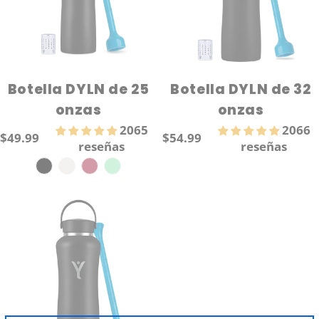
a
c
i
Botella DYLN de 25
Botella DYLN de 32
onzas
onzas
ó
2065
2066
$49.99
$54.99
Precio
Precio
reseñas
reseñas
n
regular
regular
: