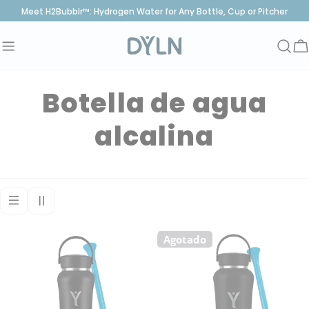
saltar
Meet H2Bubblr™: Hydrogen Water for Any Bottle, Cup or Pitcher
al
contenido
C
R
Botella de agua
e
alcalina
c
o
p
Agotado
i
l