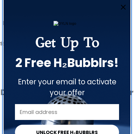
Botella DYLN de 40
onzas
Get Up To
2066
$59.99
Precio
reseñas
regular
2 Free H₂Bubblrs!
Enter your email to activate
Deja que los clientes hablen por
your offer
nosotros
de 3248 reseñas
UNLOCK FREE H₂BUBBLRS