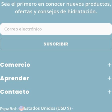
Sea el primero en conocer nuevos productos,
ofertas y consejos de hidratación.
Correo
electrónico
SUSCRIBIR
Comercio
Aprender
Contacto
P
I
Estados Unidos (USD $)
Español