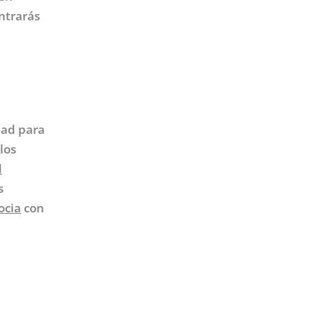
ntrarás
dad para
los
d
s
ocia
con