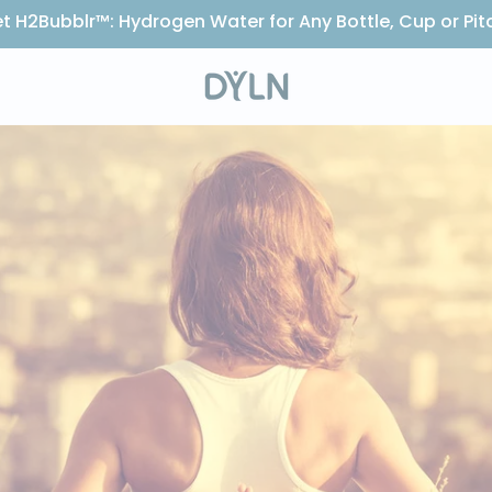
t H2Bubblr™: Hydrogen Water for Any Bottle, Cup or Pit