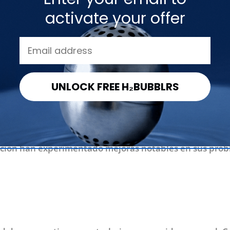
que dejaron de fumar. Quienes se sometieron a un
activate your offer
nían más probabilidades de dejar de fumar y de no vo
psicológico
UNLOCK FREE H₂BUBBLRS
mpo a la meditación es porque se puede mejorar
el biene
 conciencia meditativa o MAT. Los estudios realizados
ingham Trent en el Reino Unido muestran que las pers
ación han experimentado mejoras notables en sus pro