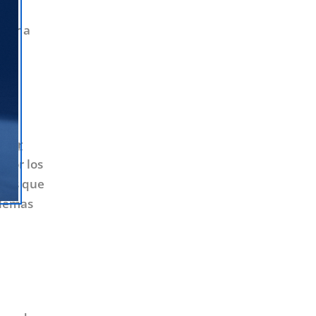
lver a
star
 por los
onas que
blemas