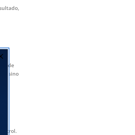
sultado,
ués de
ro, sino
ontrol.