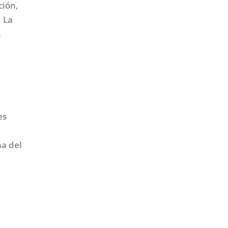
ción,
 La
s
es
na del