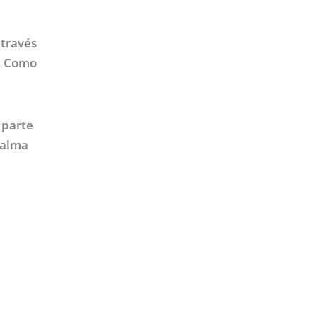
 través
a. Como
 parte
 alma