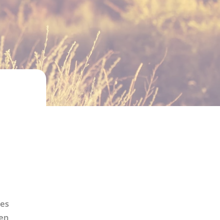
 es
 en