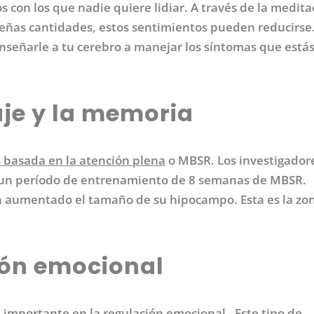
s con los que nadie quiere lidiar. A través de la medita
ñas cantidades, estos sentimientos pueden reducirse.
señarle a tu cerebro a manejar los síntomas que está
aje y la memoria
s basada en la atención plena
o MBSR. Los investigador
r un período de entrenamiento de 8 semanas de MBSR.
n aumentado el tamaño de su hipocampo. Esta es la zo
ión emocional
 importante en
la regulación emocional
. Este tipo de