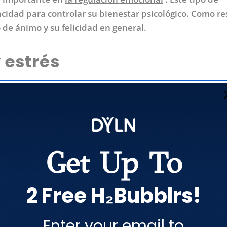
idad para controlar su bienestar psicológico. Como re
de ánimo y su felicidad en general.
 estrés
an los sentimientos de estrés y miedo. Los estudios han
 sintieron que sus niveles de estos disminuyeron desp
 que no solo se pueden notificar los cambios en el cereb
n cambio en su
percepción subjetiva
de sus propios
Get Up To
l
2 Free H₂Bubblrs!
n afecta a las áreas del cerebro que controlan el autoc
Enter your email to