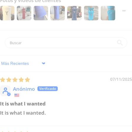
Fotos y videos de clientes
Sort by
07/11/2025
Anónimo
It is what I wanted
It is what I wanted.