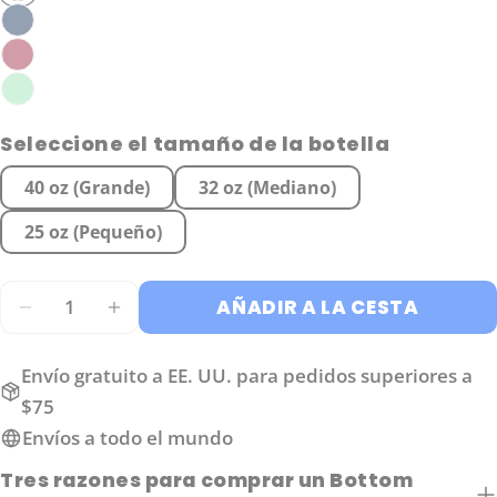
Seleccione el tamaño de la botella
Hacer una pregunta
40 oz (Grande)
32 oz (Mediano)
Su
nombre
25 oz (Pequeño)
Tu
correo
Cantidad
AÑADIR A LA CESTA
Comparte este producto
electrónico
Su
DISMINUIR CANTIDAD PARA PROTECTOR PE
AUMENTAR CANTIDAD PARA PROTE
teléfono
COPIAR
Compartir
Envío gratuito a EE. UU. para pedidos superiores a
Tu
Compartir
Compartir
Pin
mensaje
$75
en
en
en
Envíos a todo el mundo
Facebook
X
Pinterest
Tres razones para comprar un Bottom
Los campos marcados con * son obligatorios.