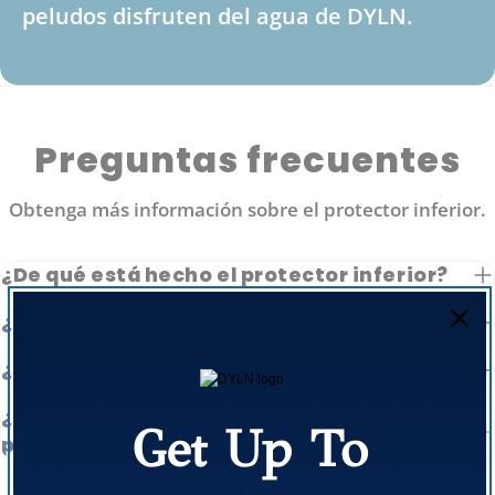
peludos disfruten del agua de DYLN.
Preguntas frecuentes
Obtenga más información sobre el protector inferior.
¿De qué está hecho el protector inferior?
¿Es fácil de poner y quitar?
¿Evitará que mi botella se abolle?
¿Cómo funciona también como cuenco
Get Up To
para mascotas?